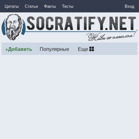
Цитаты
Статьи
Факты
Тесты
Вход
+Добавить
Популярные
Еще