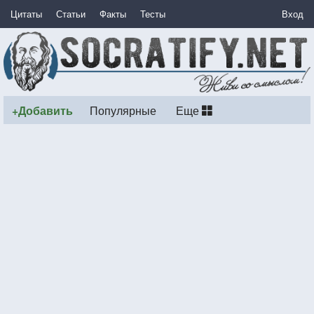
Цитаты
Статьи
Факты
Тесты
Вход
+Добавить
Популярные
Еще