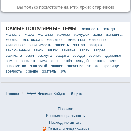
Вы только посмотрите на этих ярких старичков!
САМЫЕ ПОПУЛЯРНЫЕ ТЕМЫ
жадность
жажда
жалость
жара
желание
железо
желудок
жена
женщина
жертва
жестокость
животное
животные
жизненно
жизненное
зависимость
зависть
завтра
завтрак
заключённый
закон
замок
занятие
запах
запрет
зарплата
заря
заслуга
защита
звезда
звонок
здоровье
земля
зеркало
зима
зло
злоба
злодей
злость
змея
знакомство
знакомый
знание
значение
золото
зрелище
зрелость
зрение
зритель
зуб
Главная
❤❤❤ Николас Кейдж — 5 цитат
Правила
Конфиденциальность
Последние цитаты
Отзывы и предложения