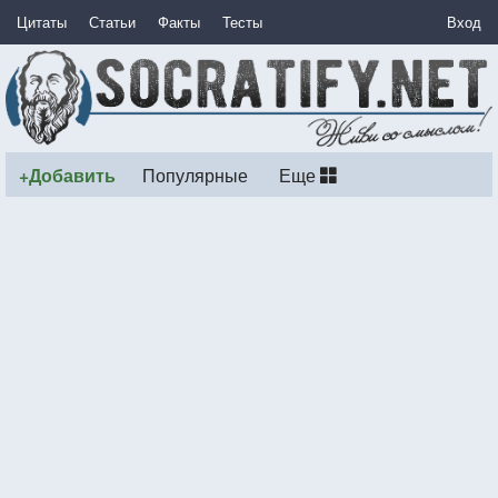
Цитаты
Статьи
Факты
Тесты
Вход
+Добавить
Популярные
Еще