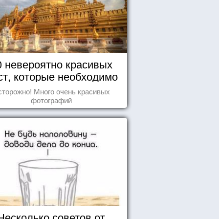
0 невероятно красивых
ст, которые необходимо
увидеть пока вы живы
сторожно! Много очень красивых
фотографий
Несколько советов от