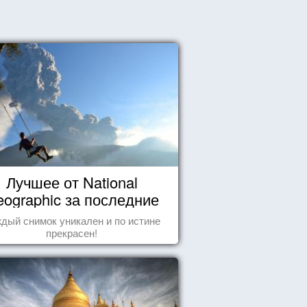
Лучшее от National
ographic за последние
пару лет
дый снимок уникален и по истине
прекрасен!