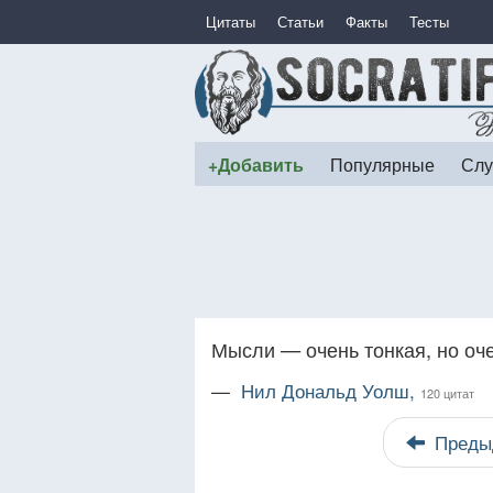
Цитаты
Статьи
Факты
Тесты
+Добавить
Популярные
Слу
Мысли — очень тонкая, но оч
—
Нил Дональд Уолш,
120 цитат
Преды