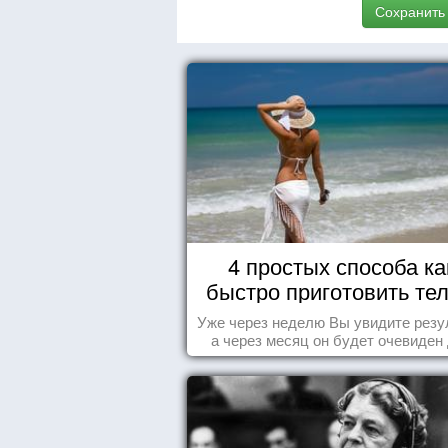
Сохранить
4 простых способа ка
быстро приготовить тел
морю
Уже через неделю Вы увидите резу
а через месяц он будет очевиден
всех!