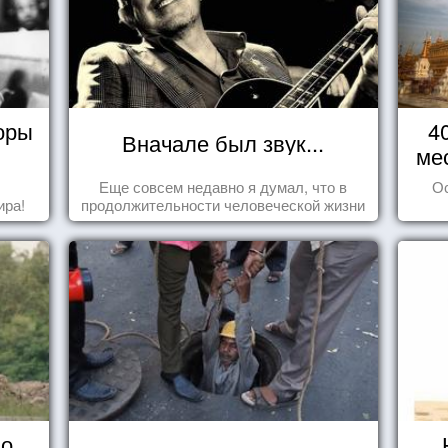
оры
4
Вначале был звук...
ме
Еще совсем недавно я думал, что в
О
ира!
продолжительности человеческой жизни
заложена какая-то ошибка.
 о