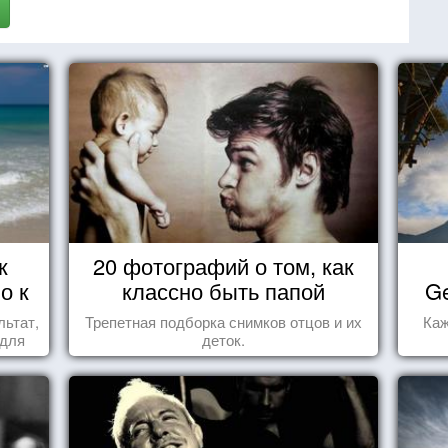
к
20 фотографий о том, как
о к
классно быть папой
Ge
льтат,
Трепетная подборка снимков отцов и их
Каж
 для
деток.