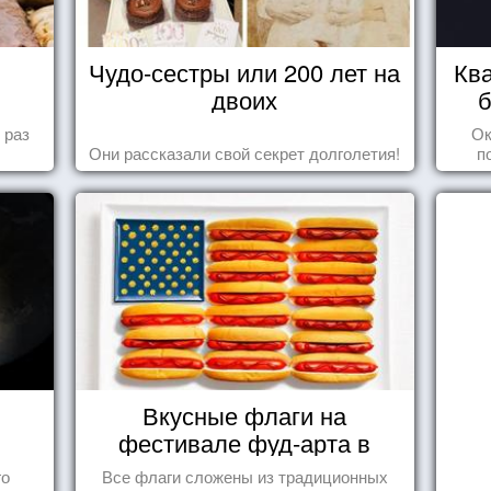
Чудо-сестры или 200 лет на
Ква
двоих
б
 раз
Ок
Они рассказали свой секрет долголетия!
п
Вкусные флаги на
фестивале фуд-арта в
Сиднее
го
Все флаги сложены из традиционных