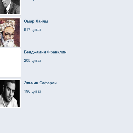
Омар Хайям
517 цитат
Бенджамин Франклин
205 цитат
Эльчин Сафарли
196 цитат