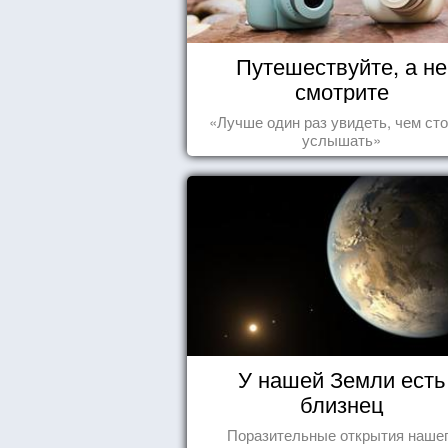
Путешествуйте, а не
смотрите
«Лучше один раз увидеть, чем сто
услышать»
У нашей Земли есть
близнец
Поразительные открытия наше