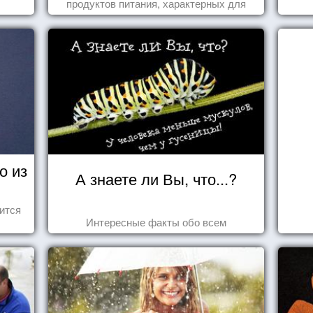
продуктов питания, характерных для
этих стран.
о из
А знаете ли Вы, что...?
ится
Интересные факты обо всем