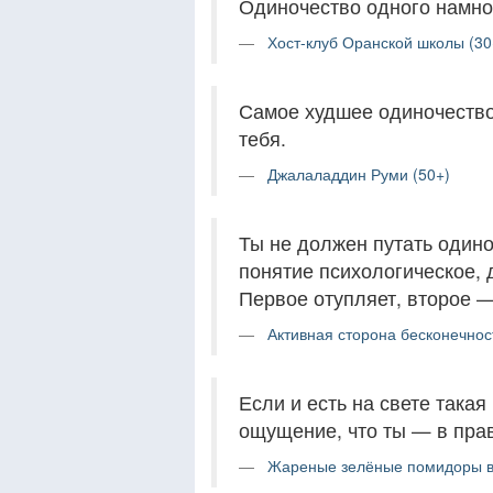
Одиночество одного намног
Хост-клуб Оранской школы (30
Самое худшее одиночество 
тебя.
Джалаладдин Руми (50+)
Ты не должен путать один
понятие психологическое,
Первое отупляет, второе —
Активная сторона бесконечност
Если и есть на свете такая
ощущение, что ты — в пра
Жареные зелёные помидоры в 