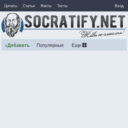
Цитаты
Статьи
Факты
Тесты
Вход
+Добавить
Популярные
Еще