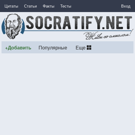
Цитаты
Статьи
Факты
Тесты
Вход
+Добавить
Популярные
Еще