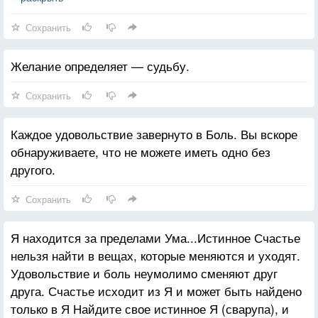
заставляет вас страдать. Страдание вызывается
Сохранить
исключительно цеплянием или сопротивлением,
это признак нашего нежелания двигаться вперед,
Желание определяет — судьбу.
следовать течению жизни.
Сохранить
Каждое удовольствие завернуто в Боль. Вы вскоре
обнаруживаете, что не можете иметь одно без
другого.
Сохранить
Я находится за пределами Ума...Истинное Счастье
нельзя найти в вещах, которые меняются и уходят.
Удовольствие и боль неумолимо сменяют друг
друга. Счастье исходит из Я и может быть найдено
только в Я Найдите свое истинное Я (сварупа), и