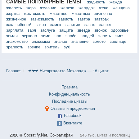
САМЫЕ ПОПУЛЯРНЫЕ ТЕМЫ
жадность
жажда
жалость
жара
желание
железо
желудок
жена
женщина
жертва
жестокость
животное
животные
жизненно
жизненное
зависимость
зависть
завтра
завтрак
заключённый
закон
замок
занятие
запах
запрет
зарплата
заря
заслуга
защита
звезда
звонок
здоровье
земля
зеркало
зима
зло
злоба
злодей
злость
змея
знакомство
знакомый
знание
значение
золото
зрелище
зрелость
зрение
зритель
зуб
Главная
❤❤❤ Нисаргадатта Махарадж — 18 цитат
Правила
Конфиденциальность
Последние цитаты
Отзывы и предложения
Facebook
Вконтакте
2026 © Socratify.Net, Сократифай
245 тыс. цитат и пословиц