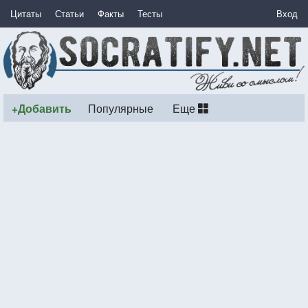
Цитаты
Статьи
Факты
Тесты
Вход
+Добавить
Популярные
Еще