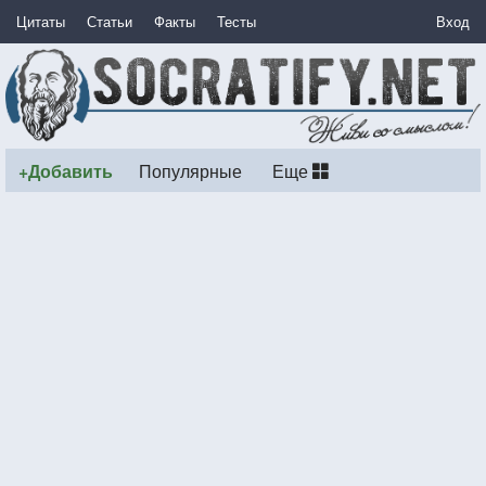
Цитаты
Статьи
Факты
Тесты
Вход
+Добавить
Популярные
Еще