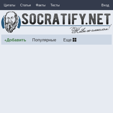
Цитаты
Статьи
Факты
Тесты
Вход
+Добавить
Популярные
Еще