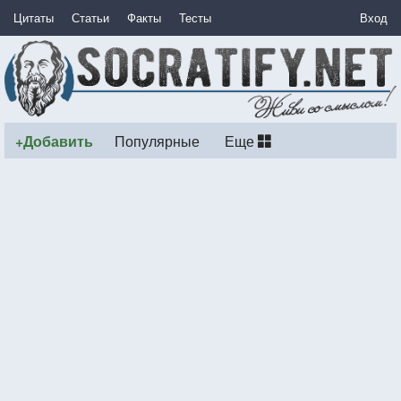
Цитаты
Статьи
Факты
Тесты
Вход
+Добавить
Популярные
Еще