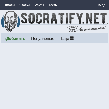
Цитаты
Статьи
Факты
Тесты
Вход
+Добавить
Популярные
Еще