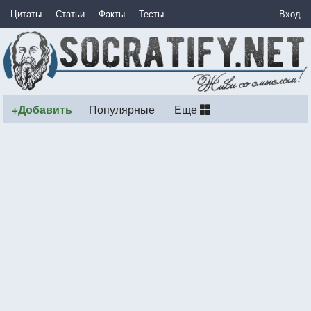
Цитаты
Статьи
Факты
Тесты
Вход
+Добавить
Популярные
Еще