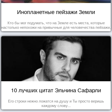
Инопланетные пейзажи Земли
Кто бы мог подумать, что на Земле есть места, которые
настолько непохожи на привычные для человечества пейзажи,
что кажутся и вовсе инопланетными!
10 лучших цитат Эльчина Сафарли
Его строки нежно ложатся на душу и Ты просто веришь
каждому слову...