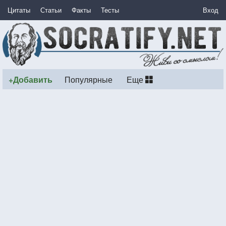
Цитаты
Статьи
Факты
Тесты
Вход
+Добавить
Популярные
Еще