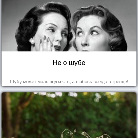
Не о шубе
Шубу может моль подъесть, а любовь всегда в тренде!