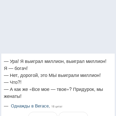
— Ура! Я выиграл миллион, выиграл миллион!
Я — богач!
— Нет, дорогой, это МЫ выиграли миллион!
— Что?!
— А как же «Все мое — твое»? Придурок, мы
женаты!
—
Однажды в Вегасе,
18 цитат