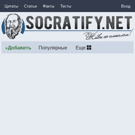
Цитаты
Статьи
Факты
Тесты
Вход
+Добавить
Популярные
Еще