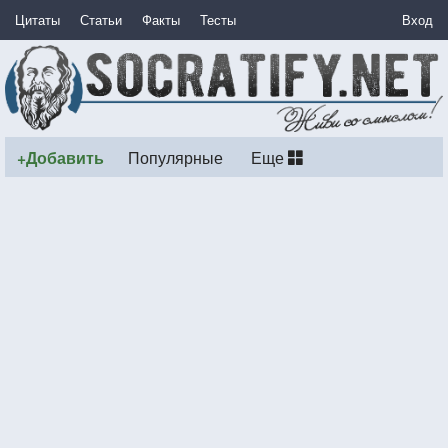
Цитаты
Статьи
Факты
Тесты
Вход
+Добавить
Популярные
Еще