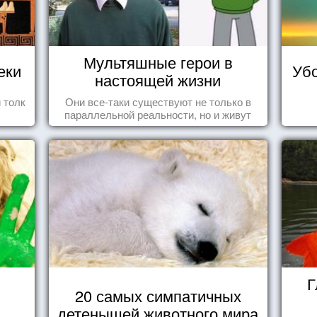
Мультяшные герои в
еки
Убо
настоящей жизни
 толк
Они все-таки существуют не только в
параллельной реальности, но и живут
среди нас с вами.
Г
20 самых симпатичных
детенышей животного мира