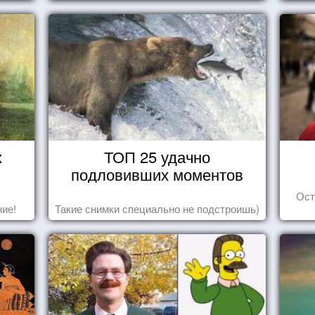
Йоханссона
х
ТОП 25 удачно
подловивших моментов
Ост
ие!
Такие снимки специально не подстроишь)