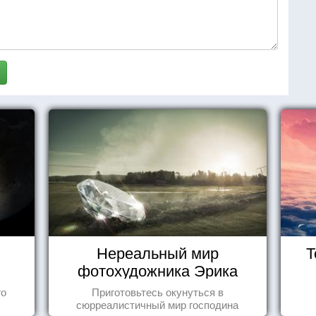
Нереальный мир
Т
фотохудожника Эрика
Йоханссона
го
Приготовьтесь окунуться в
сюрреалистичный мир господина