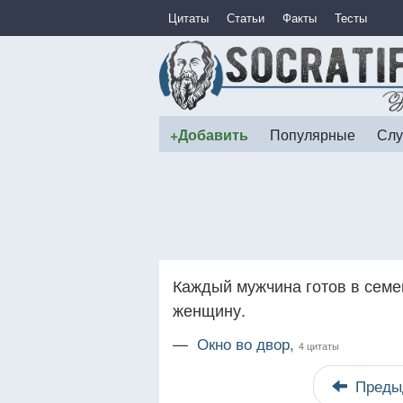
Цитаты
Статьи
Факты
Тесты
+Добавить
Популярные
Слу
Каждый мужчина готов в семе
женщину.
—
Окно во двор,
4 цитаты
Преды