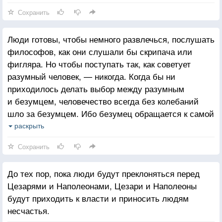
Сохранить
Люди готовы, чтобы немного развлечься, послушать
философов, как они слушали бы скрипача или
фигляра. Но чтобы поступать так, как советует
разумный человек, — никогда. Когда бы ни
приходилось делать выбор между разумным
и безумцем, человечество всегда без колебаний
шло за безумцем. Ибо безумец обращается к самой
сущности человека — к его страсти и инстинктам.
раскрыть
Философы же обращаются к внешнему
Сохранить
и второстепенному — рассудку.
До тех пор, пока люди будут преклоняться перед
Цезарями и Наполеонами, Цезари и Наполеоны
будут приходить к власти и приносить людям
несчастья.