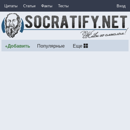
Цитаты
Статьи
Факты
Тесты
Вход
+Добавить
Популярные
Еще