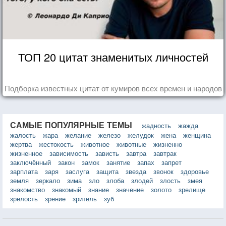
ТОП 20 цитат знаменитых личностей
Подборка известных цитат от кумиров всех времен и народов
САМЫЕ ПОПУЛЯРНЫЕ ТЕМЫ
жадность
жажда
жалость
жара
желание
железо
желудок
жена
женщина
жертва
жестокость
животное
животные
жизненно
жизненное
зависимость
зависть
завтра
завтрак
заключённый
закон
замок
занятие
запах
запрет
зарплата
заря
заслуга
защита
звезда
звонок
здоровье
земля
зеркало
зима
зло
злоба
злодей
злость
змея
знакомство
знакомый
знание
значение
золото
зрелище
зрелость
зрение
зритель
зуб