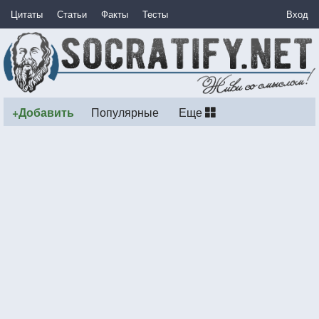
Цитаты
Статьи
Факты
Тесты
Вход
+Добавить
Популярные
Еще