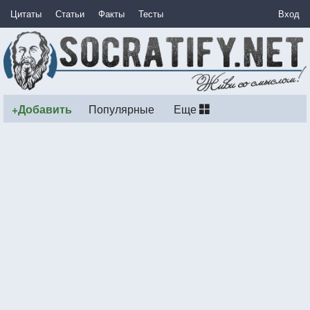
Цитаты
Статьи
Факты
Тесты
Вход
+Добавить
Популярные
Еще