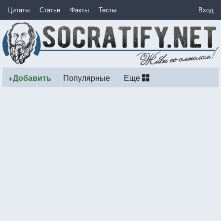
Цитаты
Статьи
Факты
Тесты
Вход
+Добавить
Популярные
Еще