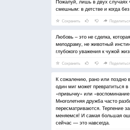
Пожалуй, лишь в двух случаях ч
смешным: в детстве и когда бе
Сохранить
Поделитьс
Любовь – это не сделка, которая
мелодраму, не животный инстин
глубокого уважения к чужой жиз
Сохранить
Поделитьс
К сожалению, рано или поздно в
один миг может превратиться в
«привычку» или «воспоминание»
Многолетняя дружба часто разб
пересматриваются. Терпение з
меняемся! И самая большая оши
сейчас — это навсегда.