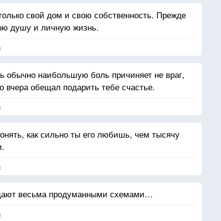
 только свой дом и свою собственность. Прежде
вою душу и личную жизнь.
я
дь обычно наибольшую боль причиняет не враг,
ько вчера обещал подарить тебе счастье.
я
онять, как сильно ты его любишь, чем тысячу
и.
я
адают весьма продуманными схемами…
я