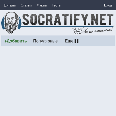
Цитаты
Статьи
Факты
Тесты
Вход
+Добавить
Популярные
Еще