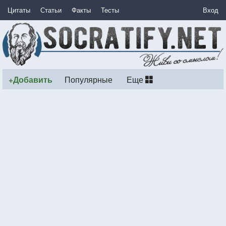
Цитаты
Статьи
Факты
Тесты
Вход
+Добавить
Популярные
Еще