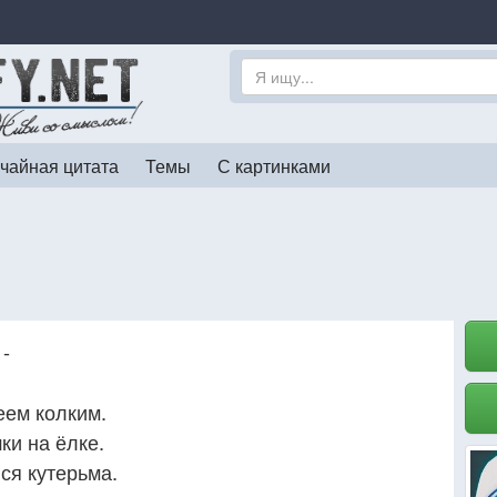
чайная цитата
Темы
С картинками
-
еем колким.
и на ёлке.
вся кутерьма.