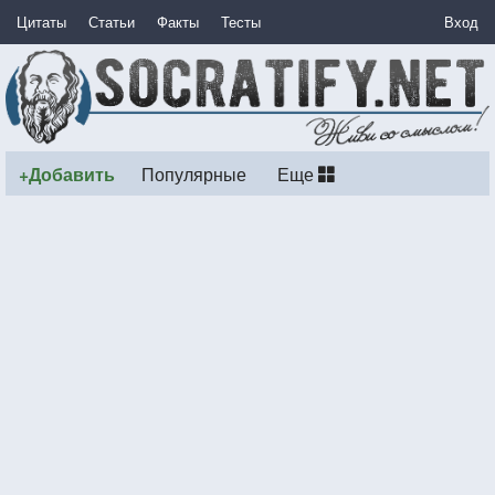
Цитаты
Статьи
Факты
Тесты
Вход
+Добавить
Популярные
Еще