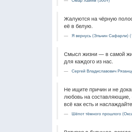
Омар Хайям (500+)
Жалуются на чёрную полосу
её в белую.
Я вернусь (Эльчин Сафарли) (
Смысл жизни — в самой жи
для каждого из нас.
Сергей Владиславович Рязанце
Не ищите причин и не дока
любовь на составляющие, 
всё как есть и наслаждайте
Шёпот тёмного прошлого (Окса
Вступая в будущее, всегда