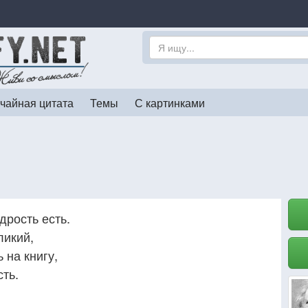
чайная цитата
Темы
С картинками
дрость есть.
ликий,
 на книгу,
сть.