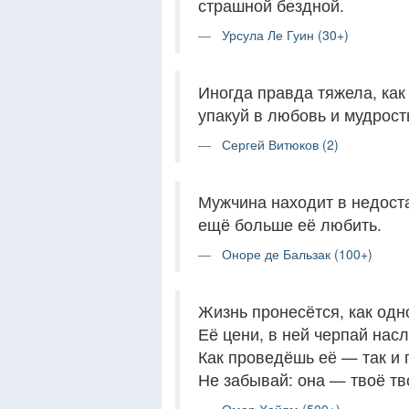
страшной бездной.
Урсула Ле Гуин (30+)
Иногда правда тяжела, как 
упакуй в любовь и мудрост
Сергей Витюков (2)
Мужчина находит в недос
ещё больше её любить.
Оноре де Бальзак (100+)
Жизнь пронесётся, как одн
Её цени, в ней черпай нас
Как проведёшь её — так и 
Не забывай: она — твоё тв