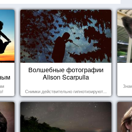
Волшебные фотографии
чным
Alison Scarpulla
ам
Знак
о!
Снимки действительно гипнотизируют...