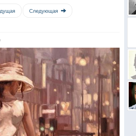
дущая
Следующая
я