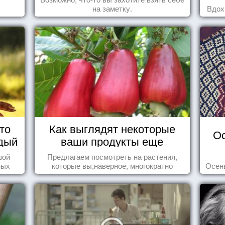
на заметку.
Вдох
то
Как выглядят некоторые
Ос
дый
ваши продукты еще
живыми?
шой
Предлагаем посмотреть на растения,
ных
которые вы,наверное, многократно
Осень
стью
видели , но никогда не представляли
себе, что употребляете их в пищу.