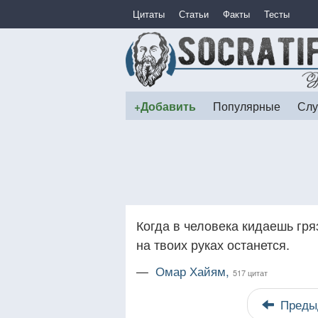
Цитаты
Статьи
Факты
Тесты
+Добавить
Популярные
Слу
Когда в человека кидаешь гря
на твоих руках останется.
—
Омар Хайям,
517 цитат
Преды