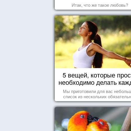
Итак, что же такое любовь?
5 вещей, которые прос
необходимо делать каж
день
Мы приготовили для вас неболь
список из нескольких обязатель
вещей, которые должны стать ча
вашего дня.