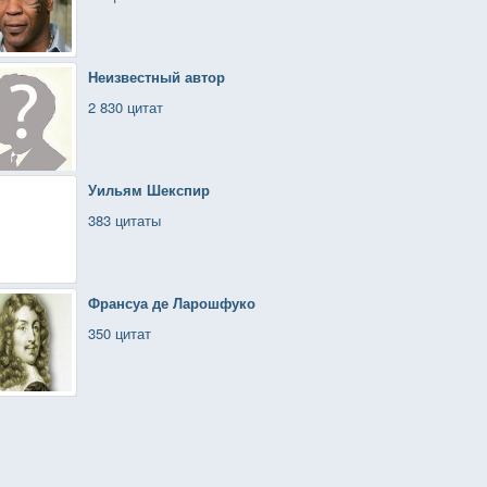
Неизвестный автор
2 830 цитат
Уильям Шекспир
383 цитаты
Франсуа де Ларошфуко
350 цитат