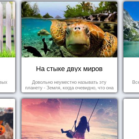
На стыке двух миров
овых
Довольно неуместно называть эту
Вс
планету - Земля, когда очевидно, что она
- Океан.