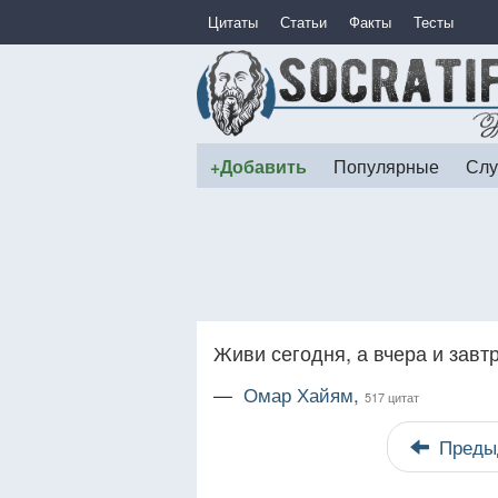
Цитаты
Статьи
Факты
Тесты
+Добавить
Популярные
Слу
Живи сегодня, а вчера и завт
—
Омар Хайям,
517 цитат
Преды