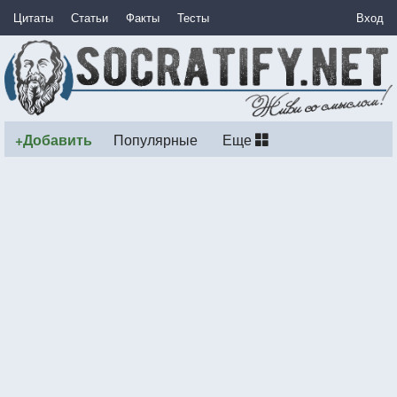
Цитаты
Статьи
Факты
Тесты
Вход
+Добавить
Популярные
Еще