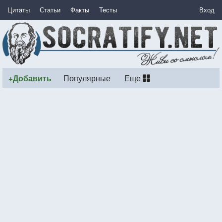
Цитаты
Статьи
Факты
Тесты
Вход
+Добавить
Популярные
Еще