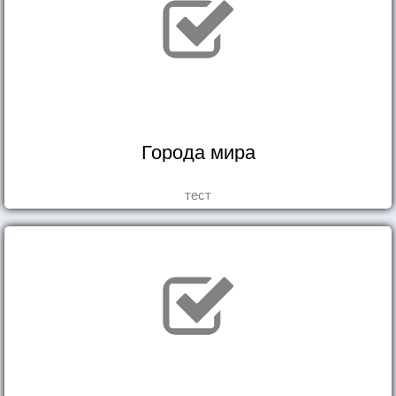
Города мира
тест