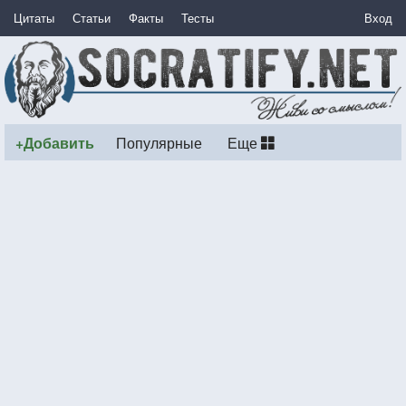
Цитаты
Статьи
Факты
Тесты
Вход
+Добавить
Популярные
Еще