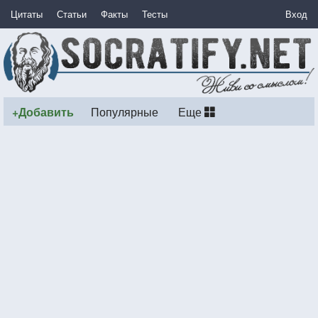
Цитаты
Статьи
Факты
Тесты
Вход
+Добавить
Популярные
Еще