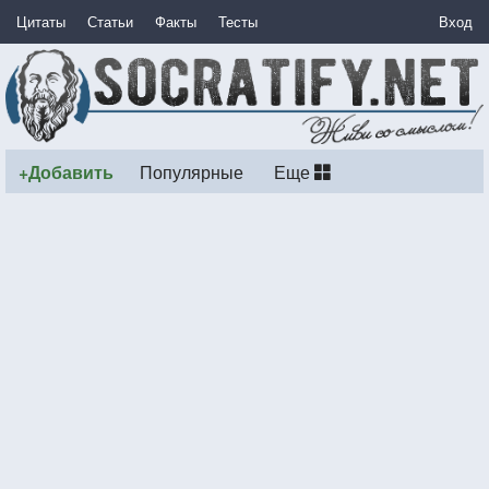
Цитаты
Статьи
Факты
Тесты
Вход
+Добавить
Популярные
Еще