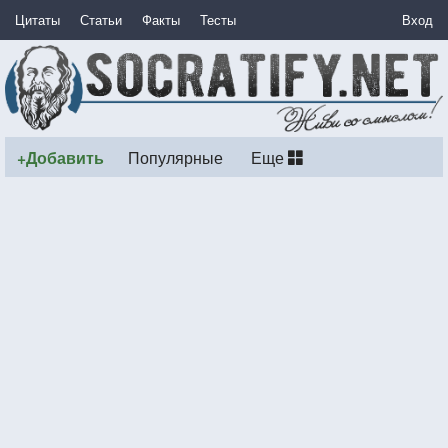
Цитаты
Статьи
Факты
Тесты
Вход
+Добавить
Популярные
Еще