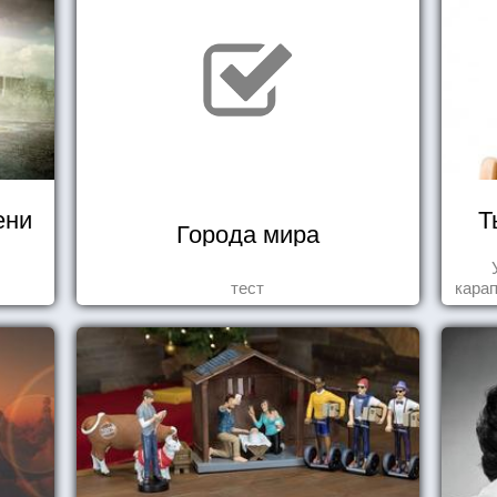
ени
Т
Города мира
тест
карап