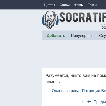
Цитаты
Статьи
Факты
Тесты
+Добавить
Популярные
Слу
Разумеется, никто вам не пом
помочь.
—
Опасная тропа (Патриция Ве
Преды