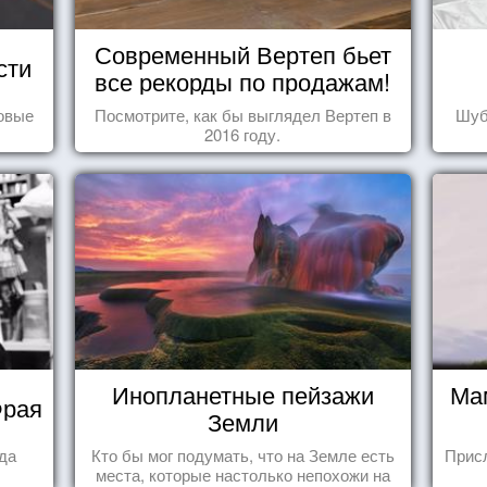
Современный Вертеп бьет
сти
все рекорды по продажам!
овые
Посмотрите, как бы выглядел Вертеп в
Шуб
2016 году.
Инопланетные пейзажи
Ма
Фрая
Земли
гда
Кто бы мог подумать, что на Земле есть
Прис
места, которые настолько непохожи на