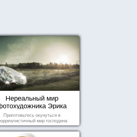
Нереальный мир
фотохудожника Эрика
Йоханссона
Приготовьтесь окунуться в
юрреалистичный мир господина
Йоханссона