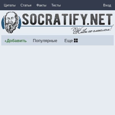
Цитаты
Статьи
Факты
Тесты
Вход
+Добавить
Популярные
Еще