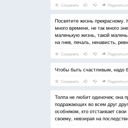
Сохранить
Поделитьс
Посвятите жизнь прекрасному. Н
много времени, не так много эн
маленькую жизнь, такой маленьк
на гнев, печаль, ненависть, рев
Сохранить
Поделитьс
Чтобы быть счастливым, надо 
Сохранить
Поделитьс
Толпа не любит одиночек; она 
подражающих во всем друг другу
особняком, кто отстаивает свои
своему, невзирая на последстви