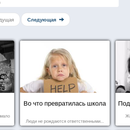
я
дущая
Следующая
Во что превратилась школа
Под
 мало
Жи
Люди не рождаются ответственными...