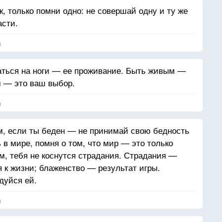
, только помни одно: не совершай одну и ту же
асти.
я
аться на ноги — ее проживание. Быть живым —
м — это ваш выбор.
я
ом, если ты беден — не принимай свою бедность
 в мире, помня о том, что мир — это только
м, тебя не коснутся страдания. Страдания —
 к жизни; блаженство — результат игры.
дуйся ей.
я