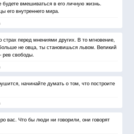
е будете вмешиваться в его личную жизнь.
цы его внутреннего мира.
я
 страх перед мнениями других. В то мгновение,
 больше не овца, ты становишься львом. Великий
— рев свободы.
я
 рушится, начинайте думать о том, что построите
я
про вас. Что бы люди ни говорили, они говорят