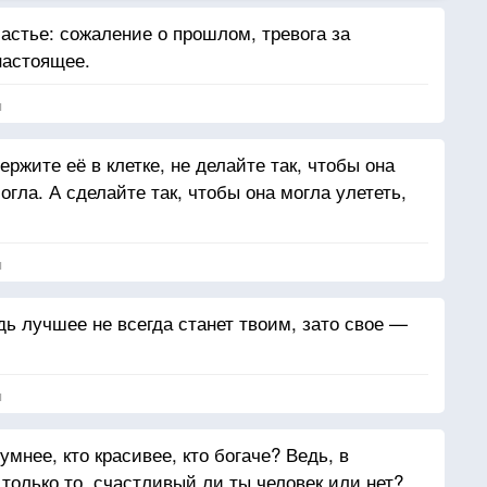
астье: сожаление о прошлом, тревога за
настоящее.
я
ржите её в клетке, не делайте так, чтобы она
могла. А сделайте так, чтобы она могла улететь,
я
ь лучшее не всегда станет твоим, зато свое —
я
 умнее, кто красивее, кто богаче? Ведь, в
 только то, счастливый ли ты человек или нет?