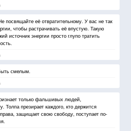
я
е посвящайте её отвратительному. У вас не так
ергии, чтобы растрачивать её впустую. Такую
ий источник энергии просто глупо тратить
ность.
я
быть смелым.
я
признает только фальшивых людей,
. Толпа презирает каждого, кто держится
 права, защищает свою свободу, поступает по-
я.