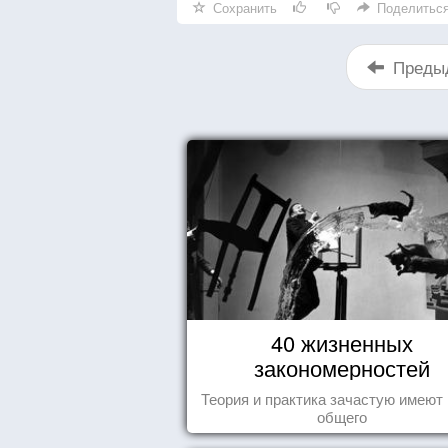
Сохранить
Поделитьс
Преды
40 жизненных
закономерностей
Теория и практика зачастую имеют
общего