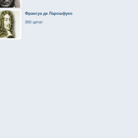
Франсуа де Ларошфуко
350 цитат