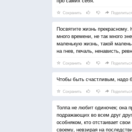
про самих себя.
Сохранить
Поделитьс
Посвятите жизнь прекрасному. Н
много времени, не так много эн
маленькую жизнь, такой маленьк
на гнев, печаль, ненависть, рев
Сохранить
Поделитьс
Чтобы быть счастливым, надо 
Сохранить
Поделитьс
Толпа не любит одиночек; она 
подражающих во всем друг другу
особняком, кто отстаивает свои
своему, невзирая на последстви