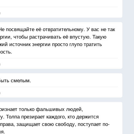
я
е посвящайте её отвратительному. У вас не так
ергии, чтобы растрачивать её впустую. Такую
ий источник энергии просто глупо тратить
ность.
я
быть смелым.
я
признает только фальшивых людей,
. Толпа презирает каждого, кто держится
 права, защищает свою свободу, поступает по-
я.