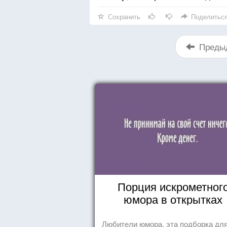
Сохранить
Поделитьс
Преды
Порция искрометног
юмора в открытках
Любители юмора, эта подборка для