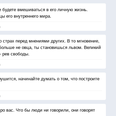
е будете вмешиваться в его личную жизнь.
цы его внутреннего мира.
я
 страх перед мнениями других. В то мгновение,
 больше не овца, ты становишься львом. Великий
— рев свободы.
я
 рушится, начинайте думать о том, что построите
я
про вас. Что бы люди ни говорили, они говорят