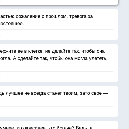
я
астье: сожаление о прошлом, тревога за
настоящее.
я
ржите её в клетке, не делайте так, чтобы она
могла. А сделайте так, чтобы она могла улететь,
я
ь лучшее не всегда станет твоим, зато свое —
я
 умнее, кто красивее, кто богаче? Ведь, в