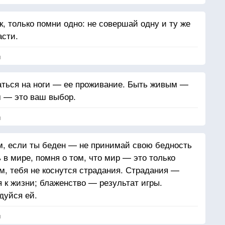
, только помни одно: не совершай одну и ту же
асти.
я
аться на ноги — ее проживание. Быть живым —
м — это ваш выбор.
я
ом, если ты беден — не принимай свою бедность
 в мире, помня о том, что мир — это только
м, тебя не коснутся страдания. Страдания —
 к жизни; блаженство — результат игры.
дуйся ей.
я