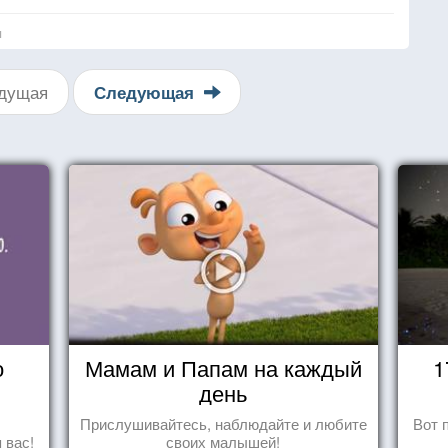
я
дущая
Следующая
о
Мамам и Папам на каждый
1
день
Прислушивайтесь, наблюдайте и любите
Вот 
 вас!
своих малышей!