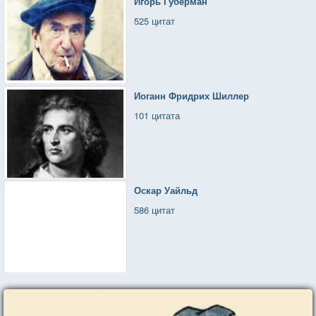
Игорь Губерман
525 цитат
Иоганн Фридрих Шиллер
101 цитата
Оскар Уайльд
586 цитат