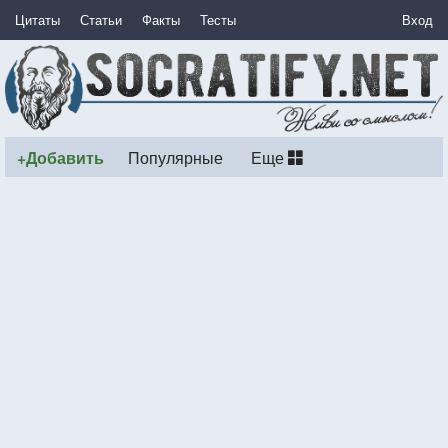
Цитаты
Статьи
Факты
Тесты
Вход
+Добавить
Популярные
Еще