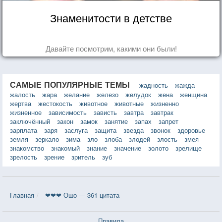
Знаменитости в детстве
Давайте посмотрим, какими они были!
САМЫЕ ПОПУЛЯРНЫЕ ТЕМЫ
жадность
жажда
жалость
жара
желание
железо
желудок
жена
женщина
жертва
жестокость
животное
животные
жизненно
жизненное
зависимость
зависть
завтра
завтрак
заключённый
закон
замок
занятие
запах
запрет
зарплата
заря
заслуга
защита
звезда
звонок
здоровье
земля
зеркало
зима
зло
злоба
злодей
злость
змея
знакомство
знакомый
знание
значение
золото
зрелище
зрелость
зрение
зритель
зуб
Главная
❤❤❤ Ошо — 361 цитата
Правила