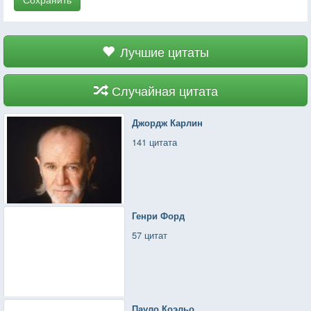
Лучшие цитаты
Случайная цитата
Джордж Карлин
141 цитата
Генри Форд
57 цитат
Пауло Коэльо