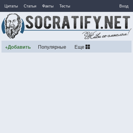
Цитаты
Статьи
Факты
Тесты
Вход
+Добавить
Популярные
Еще