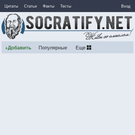
Цитаты
Статьи
Факты
Тесты
Вход
+Добавить
Популярные
Еще