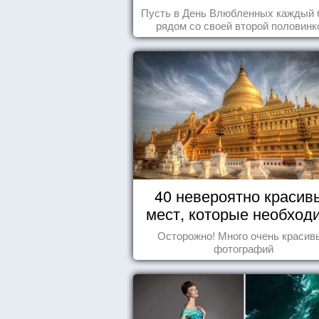
Пусть в День Влюбленных каждый 
рядом со своей второй половинк
40 невероятно красив
мест, которые необход
увидеть пока вы жив
Осторожно! Много очень красив
фотографий