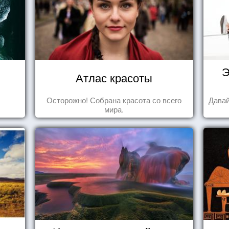
Э
Атлас красоты
Осторожно! Собрана красота со всего
Давай
мира.