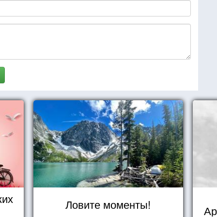
ких
Ловите моменты!
Ар