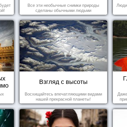
будет
Все эти необычные снимки природы
Люди
ой!
сделаны обычными людьми
ых
Г
Взгляд с высоты
имо
ы
ых
Восхищайтесь впечатляющими видами
Даже
нашей прекрасной планеты!
при