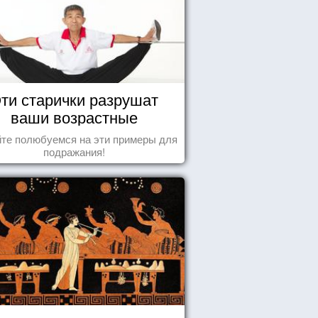
ти старички разрушат
ваши возрастные
стереотипы
те полюбуемся на эти примеры для
подражания!