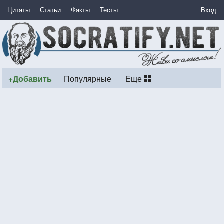
Цитаты
Статьи
Факты
Тесты
Вход
+Добавить
Популярные
Еще