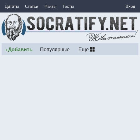
Цитаты
Статьи
Факты
Тесты
Вход
+Добавить
Популярные
Еще