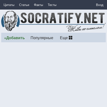
Цитаты
Статьи
Факты
Тесты
Вход
+Добавить
Популярные
Еще