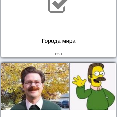
Города мира
тест