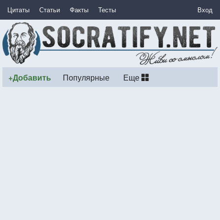
Цитаты
Статьи
Факты
Тесты
Вход
+Добавить
Популярные
Еще