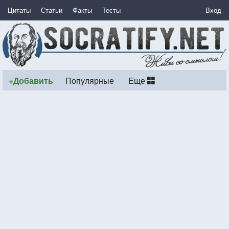
Цитаты
Статьи
Факты
Тесты
Вход
+Добавить
Популярные
Еще