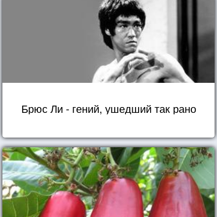
Брюс Ли - гений, ушедший так рано