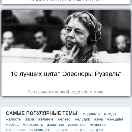
10 лучших цитат Элеоноры Рузвельт
Ее называли первой леди всего мира!
САМЫЕ ПОПУЛЯРНЫЕ ТЕМЫ
жадность
жажда
жалость
жара
желание
железо
желудок
жена
женщина
жертва
жестокость
животное
животные
жизненно
жизненное
зависимость
зависть
завтра
завтрак