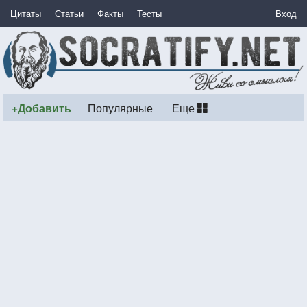
Цитаты
Статьи
Факты
Тесты
Вход
+Добавить
Популярные
Еще